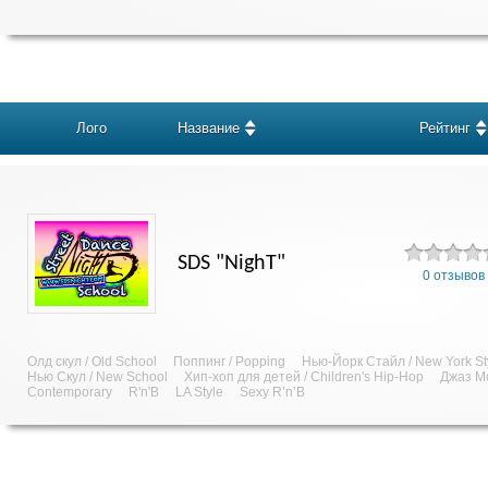
Лого
Название
Рейтинг
SDS "NighT"
0 отзывов
Олд скул / Old School
Поппинг / Popping
Нью-Йорк Стайл / New York Sty
Нью Скул / New School
Хип-хоп для детей / Children's Hip-Hop
Джаз Мо
Contemporary
R'n'B
LA Style
Sexy R’n’B