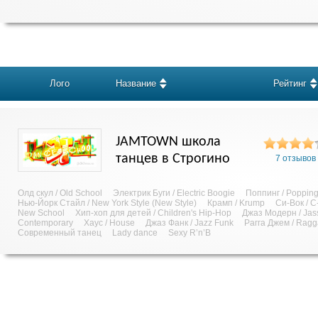
Лого
Название
Рейтинг
JAMTOWN школа
танцев в Строгино
7 отзывов
Олд скул / Old School
Электрик Буги / Electric Boogie
Поппинг / Poppin
Нью-Йорк Стайл / New York Style (New Style)
Крамп / Krump
Си-Вок / C
New School
Хип-хоп для детей / Children's Hip-Hop
Джаз Модерн / Jas
Contemporary
Хаус / House
Джаз Фанк / Jazz Funk
Рагга Джем / Rag
Современный танец
Lady dance
Sexy R’n’B