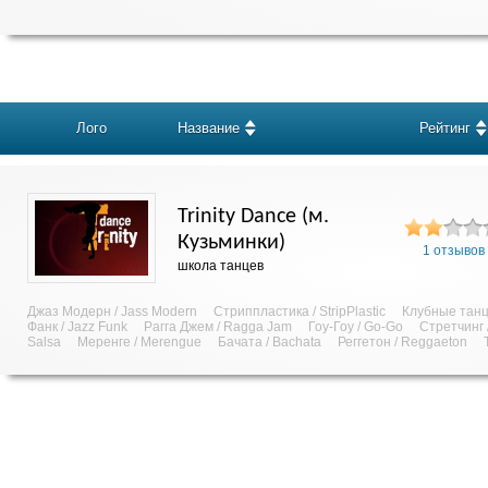
Лого
Название
Рейтинг
Trinity Dance (м.
Кузьминки)
1 отзывов
школа танцев
Джаз Модерн / Jass Modern
Стриппластика / StripPlastic
Клубные танц
Фанк / Jazz Funk
Рагга Джем / Ragga Jam
Гоу-Гоу / Go-Go
Стретчинг /
Salsa
Меренге / Merengue
Бачата / Bachata
Реггетон / Reggaeton