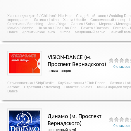
Хип-хоп для детей / Children's Hip-Hop
Свадебный танец / Wedding Dan
хореография
Латина / Latina
Хастл / Hustle
Современный танец
L
Стретчинг / Stretching
Йога / Yoga
Сальса / Salsa
Меренге / Merengu
Мамбо / Mambo
Ча-ча-ча / Cha Cha Cha
Бачата / Bachata
Реггетон /
Dance
Аргентинское Танго
Zumba
Медленный вальс
Венский вал
VISION-DANCE (м.
Проспект Вернадского)
0 отзывов
школа танцев
Стриппластика / StripPlastic
Клубные танцы / Club Dance
Латина / Lat
Aerobic
Стретчинг / Stretching
Пилатес / Pilates
Танцы народов мира 
Dance
Динамо (м. Проспект
Вернадского)
0 отзывов
спортивный клуб