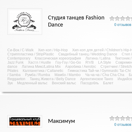
Студия танцев Fashion
Dance
0 отзывов
Си-Вок / C-Walk
Хип-хоп / Hip-Hop
Хип-хоп для детей / Children's Hip-
Стриппластика / StripPlastic
Свадебный танец / Wedding Dance
Степ /
Contemporary
Классическая хореография
Латина / Latina
Тектоник /
Jazz Funk
Хастл / Hustle
Гоу-Гоу / Go-Go
R'n'B
LA Style
Современ
dance
Латина Микс/Latina Mix
Аэробика / Aerobic
Стретчинг / Stretch
Pilates
Калланетика / Callanetic
Гимнастика Тай-чи / Gymnastic Tai-Chi
/ Samba
Румба / Rumba
Мамбо / Mambo
Ча-ча-ча / Cha Cha Cha
Б
Reggaeton
Танец Живота / Belly Dance
Аргентинское Танго
Индийски
Зук
Медленный вальс
Венский вальс
Пасодобль
Балет
Максимум
0 отзывов