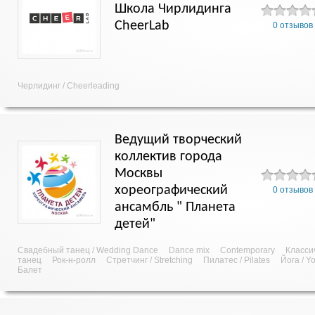
Школа Чирлидинга
CheerLab
0 отзывов
Черлидинг / Cheerleading
Ведущий творческий
коллектив города
Москвы
хореографический
0 отзывов
ансамбль " Планета
детей"
Свадебный танец / Wedding Dance
Dance mix
Contemporary
Класси
танец
Рок-н-ролл
Стретчинг / Stretching
Пилатес / Pilates
Йога / Y
Балет