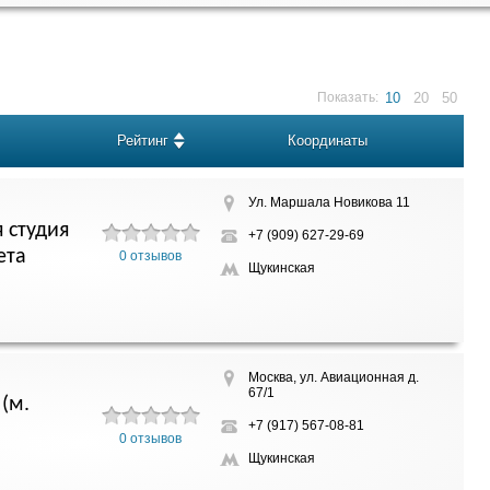
Показать:
10
20
50
Рейтинг
Координаты
Ул. Маршала Новикова 11
 студия
+7 (909) 627-29-69
ета
0 отзывов
Щукинская
Москва, ул. Авиационная д.
67/1
(м.
+7 (917) 567-08-81
0 отзывов
Щукинская