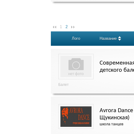
1
2
Лого
Название
Современная
детского бал
Балет
Avrora Dance 
Щукинская)
школа танцев