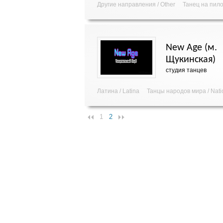
Другие направления / Other
Танец на пило
New Age (м.
Щукинская)
студия танцев
Латина / Latina
Танцы народов мира / Nati
1
2