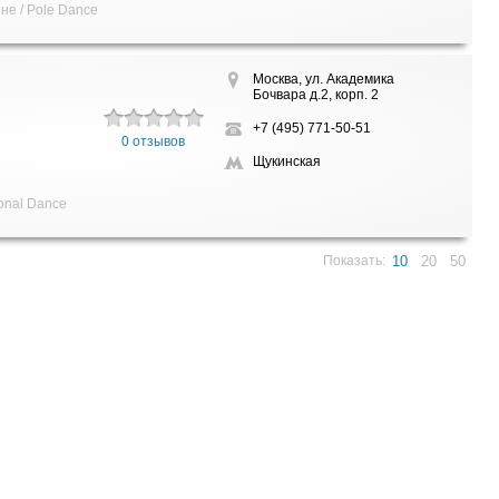
не / Pole Dance
Москва, ул. Академика
Бочвара д.2, корп. 2
+7 (495) 771-50-51
0 отзывов
Щукинская
onal Dance
Показать:
10
20
50