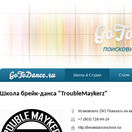
Школы & Студии
Стили
Школа брейк-данса "TroubleMaykerz"
Исаковского 29/1
Показать на к
+7 (903) 728-94-24
http://breakdanceschool.ru/