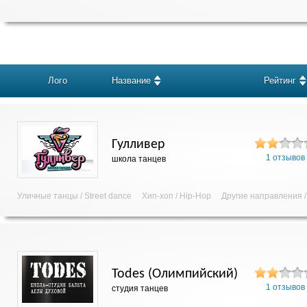
Лого
Название
Рейтинг
Гулливер
1 отзывов
школа танцев
Уличные танцы / Street dance
Хип-хоп / Hip-Hop
Другие направления /
Todes (Олимпийский)
1 отзывов
студия танцев