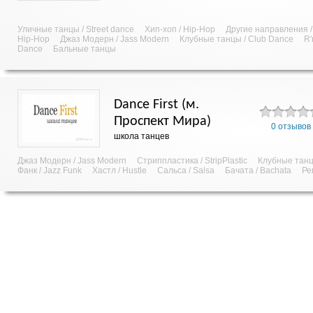
Уличные танцы / Street dance
Хип-хоп / Hip-Hop
Другие направления /
Hip-Hop
Джаз Модерн / Jass Modern
Клубные танцы / Club Dance
R'
Dance
Бальные танцы
Dance First (м.
Проспект Мира)
0 отзывов
школа танцев
Джаз Модерн / Jass Modern
Стриппластика / StripPlastic
Клубные танц
Фанк / Jazz Funk
Хастл / Hustle
Сальса / Salsa
Бачата / Bachata
Ре