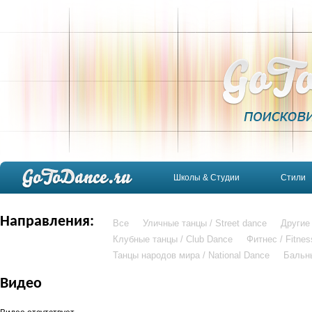
Школы & Студии
Стили
Направления:
Все
Уличные танцы / Street dance
Другие
Клубные танцы / Club Dance
Фитнес / Fitnes
Танцы народов мира / National Dance
Бальн
Видео