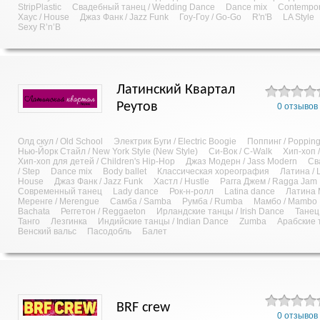
StripPlastic
Свадебный танец / Wedding Dance
Dance mix
Contempor
Хаус / House
Джаз Фанк / Jazz Funk
Гоу-Гоу / Go-Go
R'n'B
LA Style
Sexy R’n’B
Латинский Квартал
Реутов
0 отзывов
Олд скул / Old School
Электрик Буги / Electric Boogie
Поппинг / Poppin
Нью-Йорк Стайл / New York Style (New Style)
Си-Вок / C-Walk
Хип-хоп 
Хип-хоп для детей / Children's Hip-Hop
Джаз Модерн / Jass Modern
Св
/ Step
Dance mix
Body ballet
Классическая хореография
Латина / 
House
Джаз Фанк / Jazz Funk
Хастл / Hustle
Рагга Джем / Ragga Jam
Современный танец
Lady dance
Рок-н-ролл
Latina dance
Латина М
Меренге / Merengue
Самба / Samba
Румба / Rumba
Мамбо / Mambo
Bachata
Реггетон / Reggaeton
Ирландские танцы / Irish Dance
Танец
Танго
Лезгинка
Индийские танцы / Indian Dance
Zumba
Арабские 
Венский вальс
Пасодобль
Балет
BRF crew
0 отзывов