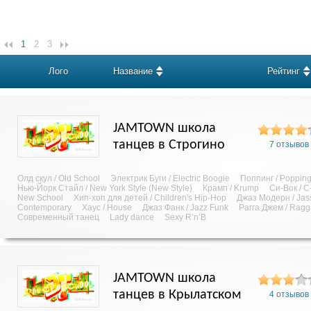
1
2
3
Лого
Название
Рейтинг
JAMTOWN школа
танцев в Строгино
7 отзывов
Олд скул / Old School
Электрик Буги / Electric Boogie
Поппинг / Poppin
Нью-Йорк Стайл / New York Style (New Style)
Крамп / Krump
Си-Вок / C
New School
Хип-хоп для детей / Children's Hip-Hop
Джаз Модерн / Jas
Contemporary
Хаус / House
Джаз Фанк / Jazz Funk
Рагга Джем / Rag
Современный танец
Lady dance
Sexy R’n’B
JAMTOWN школа
танцев в Крылатском
4 отзывов