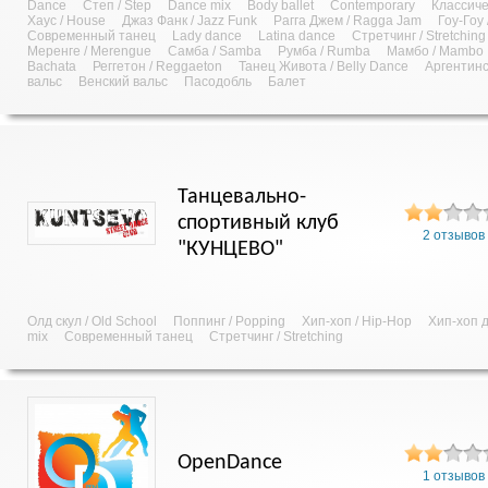
Dance
Степ / Step
Dance mix
Body ballet
Contemporary
Классич
Хаус / House
Джаз Фанк / Jazz Funk
Рагга Джем / Ragga Jam
Гоу-Гоу
Современный танец
Lady dance
Latina dance
Стретчинг / Stretching
Меренге / Merengue
Самба / Samba
Румба / Rumba
Мамбо / Mambo
Bachata
Реггетон / Reggaeton
Танец Живота / Belly Dance
Аргентинс
вальс
Венский вальс
Пасодобль
Балет
Танцевально-
спортивный клуб
2 отзывов
"КУНЦЕВО"
Олд скул / Old School
Поппинг / Popping
Хип-хоп / Hip-Hop
Хип-хоп д
mix
Современный танец
Стретчинг / Stretching
OpenDance
1 отзывов