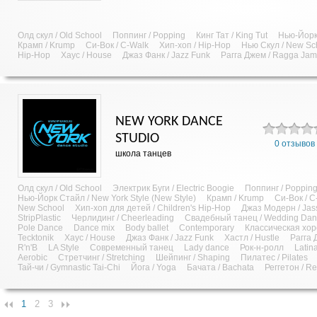
Олд скул / Old School
Поппинг / Popping
Кинг Тат / King Tut
Нью-Йорк 
Крамп / Krump
Си-Вок / C-Walk
Хип-хоп / Hip-Hop
Нью Скул / New Sc
Hip-Hop
Хаус / House
Джаз Фанк / Jazz Funk
Рагга Джем / Ragga Jam
NEW YORK DANCE
STUDIO
0 отзывов
школа танцев
Олд скул / Old School
Электрик Буги / Electric Boogie
Поппинг / Poppin
Нью-Йорк Стайл / New York Style (New Style)
Крамп / Krump
Си-Вок / C
New School
Хип-хоп для детей / Children's Hip-Hop
Джаз Модерн / Jas
StripPlastic
Черлидинг / Cheerleading
Свадебный танец / Wedding Da
Pole Dance
Dance mix
Body ballet
Contemporary
Классическая хо
Tecktonik
Хаус / House
Джаз Фанк / Jazz Funk
Хастл / Hustle
Рагга 
R'n'B
LA Style
Современный танец
Lady dance
Рок-н-ролл
Latin
Aerobic
Стретчинг / Stretching
Шейпинг / Shaping
Пилатес / Pilates
Тай-чи / Gymnastic Tai-Chi
Йога / Yoga
Бачата / Bachata
Реггетон / R
1
2
3