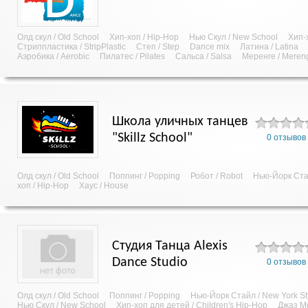
Олд скул / Old School
Хип-хоп / Hip-Hop
Нью Скул / New School
Хип-х
Стриппластика / StripPlastic
Степ / Step
Dance mix
Латина / Latina
Аэробика / Aerobic
Пилатес / Pilates
Сальса / Salsa
Меренге / Meren
Школа уличных танцев
"Skillz School"
0 отзывов
Олд скул / Old School
Поппинг / Popping
Робот / Robot
Нью-Йорк Стай
хоп / Hip-Hop
Хаус / House
Студия Танца Alexis
Dance Studio
0 отзывов
Олд скул / Old School
Поппинг / Popping
Нью-Йорк Стайл / New York Sty
Нью Скул / New School
Хип-хоп для детей / Children's Hip-Hop
Джаз Мо