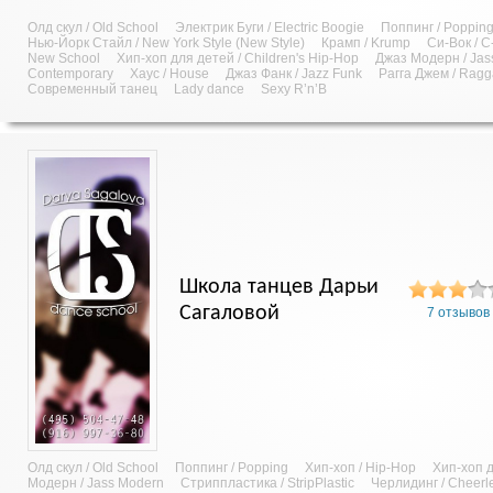
Олд скул / Old School
Электрик Буги / Electric Boogie
Поппинг / Poppin
Нью-Йорк Стайл / New York Style (New Style)
Крамп / Krump
Си-Вок / C
New School
Хип-хоп для детей / Children's Hip-Hop
Джаз Модерн / Jas
Contemporary
Хаус / House
Джаз Фанк / Jazz Funk
Рагга Джем / Rag
Современный танец
Lady dance
Sexy R’n’B
Школа танцев Дарьи
Сагаловой
7 отзывов
Олд скул / Old School
Поппинг / Popping
Хип-хоп / Hip-Hop
Хип-хоп д
Модерн / Jass Modern
Стриппластика / StripPlastic
Черлидинг / Cheerl