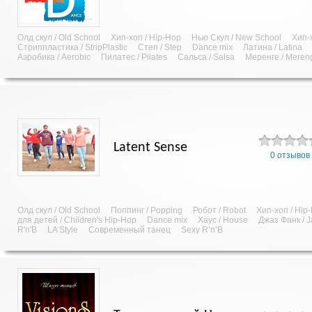
Олд скул / Old School
Хип-хоп / Hip-Hop
Нью Скул / New School
Хип-х
Стриппластика / StripPlastic
Степ / Step
Dance mix
Латина / Latina
Аэробика / Aerobic
Пилатес / Pilates
Сальса / Salsa
Меренге / Meren
Latent Sense
0 отзывов
Олд скул / Old School
Поппинг / Popping
Робот / Robot
Хип-хоп / Hip
для детей / Children's Hip-Hop
Dance mix
Хаус / House
Джаз Фанк / J
R'n'B
LA Style
Современный танец
Sexy R’n’B