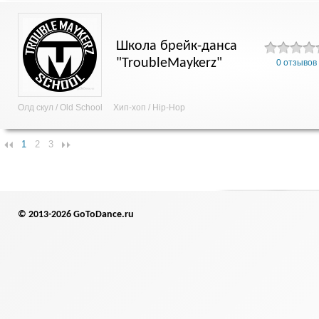
Школа брейк-данса
"TroubleMaykerz"
0 отзывов
Олд скул / Old School
Хип-хоп / Hip-Hop
1
2
3
© 2013-2026 GoToDance.ru