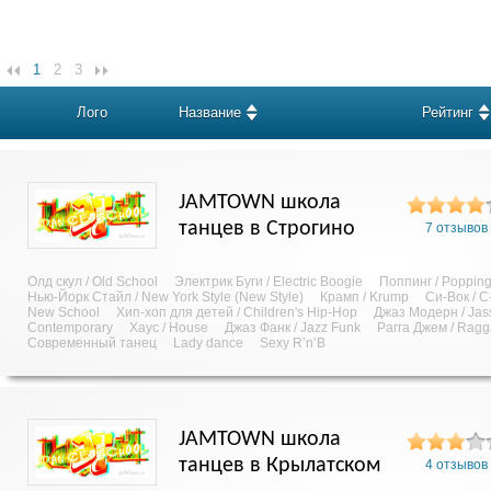
1
2
3
Лого
Название
Рейтинг
JAMTOWN школа
танцев в Строгино
7 отзывов
Олд скул / Old School
Электрик Буги / Electric Boogie
Поппинг / Poppin
Нью-Йорк Стайл / New York Style (New Style)
Крамп / Krump
Си-Вок / C
New School
Хип-хоп для детей / Children's Hip-Hop
Джаз Модерн / Jas
Contemporary
Хаус / House
Джаз Фанк / Jazz Funk
Рагга Джем / Rag
Современный танец
Lady dance
Sexy R’n’B
JAMTOWN школа
танцев в Крылатском
4 отзывов