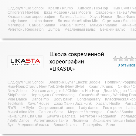
Олд скул / Old School
Крамп / Krump
Хип-хоп / Hip-Hop
Нью Скул / N
Children's Hip-Hop
Джаз Модерн / Jass Modern
Свадебный танец / We
Классическая хореография
Латина / Latina
Хаус / House
Джаз Фанк 
Lady dance
Latina dance
Латина Микс/Latina Mix
Стретчинг / Stretch
Merengue
Самба / Samba
Румба / Rumba
Мамбо / Mambo
Ча-ча-ч
Реггетон / Reggaeton
Zumba
Медленный вальс
Венский вальс
Пас
Школа современной
хореографии
0 отзывов
«LIKASTA»
Олд скул / Old School
Электрик Буги / Electric Boogie
Поппинг / Poppin
Нью-Йорк Стайл / New York Style (New Style)
Крамп / Krump
Си-Вок / C
New School
Хип-хоп для детей / Children's Hip-Hop
Джаз Модерн / Jas
StripPlastic
Черлидинг / Cheerleading
Свадебный танец / Wedding Da
Pole Dance
Dance mix
Body ballet
Contemporary
Классическая хо
Tecktonik
Хаус / House
Джаз Фанк / Jazz Funk
Хастл / Hustle
Рагга 
R'n'B
LA Style
Современный танец
Lady dance
Рок-н-ролл
Latin
Микс/Latina Mix
Сальса / Salsa
Меренге / Merengue
Самба / Samba
ча-ча / Cha Cha Cha
Бачата / Bachata
Реггетон / Reggaeton
Ирландск
/ Belly Dance
Аргентинское Танго
Лезгинка
Индийские танцы / India
Зук
Медленный вальс
Венский вальс
Пасодобль
Балет