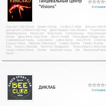
Танцевальный Центр
"Visions"
0 отзывов
Олд скул / Old School
Крамп / Krump
Си-Вок / C-Walk
Хип-хоп / Hip-
для детей / Children's Hip-Hop
Джаз Модерн / Jass Modern
Стриппласти
Wedding Dance
Dance mix
Body ballet
Contemporary
Классическа
House
Джаз Фанк / Jazz Funk
Хастл / Hustle
Рагга Джем / Ragga Jam
Современный танец
Lady dance
Latina dance
Sexy R’n’B
Стретчин
Сальса / Salsa
Меренге / Merengue
Самба / Samba
Румба / Rumba
Cha
Бачата / Bachata
Реггетон / Reggaeton
Танец Живота / Belly Da
танцы / Indian Dance
Zumba
Арабские танцы
Зук
Медленный вал
Балет
ДИКЛАБ
0 отзывов