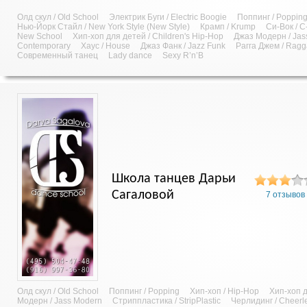
Олд скул / Old School
Электрик Буги / Electric Boogie
Поппинг / Poppin
Нью-Йорк Стайл / New York Style (New Style)
Крамп / Krump
Си-Вок / C
New School
Хип-хоп для детей / Children's Hip-Hop
Джаз Модерн / Jas
Contemporary
Хаус / House
Джаз Фанк / Jazz Funk
Рагга Джем / Rag
Современный танец
Lady dance
Sexy R’n’B
Школа танцев Дарьи
Сагаловой
7 отзывов
Олд скул / Old School
Поппинг / Popping
Хип-хоп / Hip-Hop
Хип-хоп д
Модерн / Jass Modern
Стриппластика / StripPlastic
Черлидинг / Cheerl