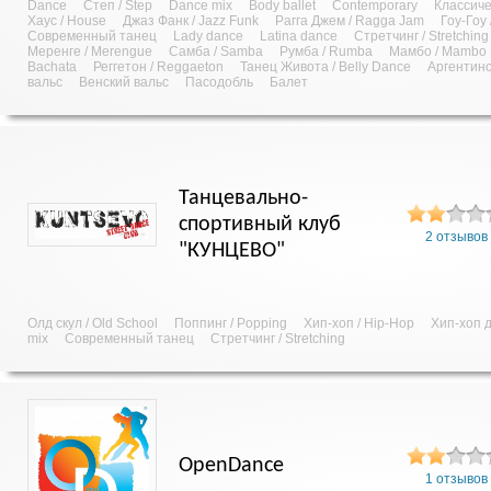
Dance
Степ / Step
Dance mix
Body ballet
Contemporary
Классич
Хаус / House
Джаз Фанк / Jazz Funk
Рагга Джем / Ragga Jam
Гоу-Гоу
Современный танец
Lady dance
Latina dance
Стретчинг / Stretching
Меренге / Merengue
Самба / Samba
Румба / Rumba
Мамбо / Mambo
Bachata
Реггетон / Reggaeton
Танец Живота / Belly Dance
Аргентинс
вальс
Венский вальс
Пасодобль
Балет
Танцевально-
спортивный клуб
2 отзывов
"КУНЦЕВО"
Олд скул / Old School
Поппинг / Popping
Хип-хоп / Hip-Hop
Хип-хоп д
mix
Современный танец
Стретчинг / Stretching
OpenDance
1 отзывов