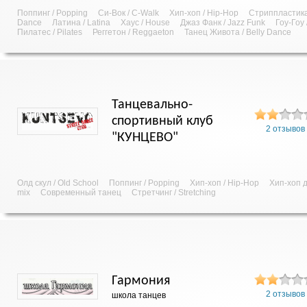
Поппинг / Popping
Си-Вок / C-Walk
Хип-хоп / Hip-Hop
Стриппластика /
Dance
Латина / Latina
Хаус / House
Джаз Фанк / Jazz Funk
Гоу-Гоу
Пилатес / Pilates
Реггетон / Reggaeton
Танец Живота / Belly Dance
Танцевально-
спортивный клуб
2 отзывов
"КУНЦЕВО"
Олд скул / Old School
Поппинг / Popping
Хип-хоп / Hip-Hop
Хип-хоп д
mix
Современный танец
Стретчинг / Stretching
Гармония
2 отзывов
школа танцев