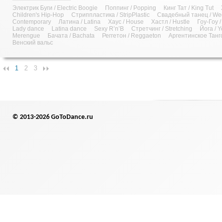
Электрик Буги / Electric Boogie
Поппинг / Popping
Кинг Тат / King Tut
Children's Hip-Hop
Стриппластика / StripPlastic
Свадебный танец / We
Contemporary
Латина / Latina
Хаус / House
Хастл / Hustle
Гоу-Гоу 
Lady dance
Latina dance
Sexy R’n’B
Стретчинг / Stretching
Йога / 
Merengue
Бачата / Bachata
Реггетон / Reggaeton
Аргентинское Танг
Венский вальс
1
2
3
© 2013-2026 GoToDance.ru