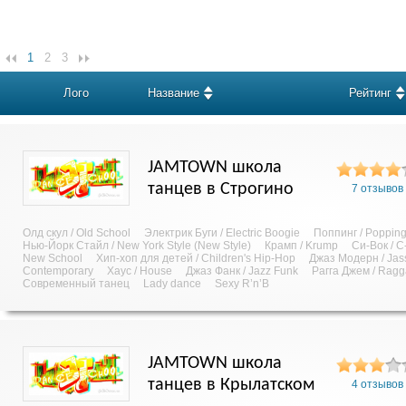
1
2
3
Лого
Название
Рейтинг
JAMTOWN школа
танцев в Строгино
7 отзывов
Олд скул / Old School
Электрик Буги / Electric Boogie
Поппинг / Poppin
Нью-Йорк Стайл / New York Style (New Style)
Крамп / Krump
Си-Вок / C
New School
Хип-хоп для детей / Children's Hip-Hop
Джаз Модерн / Jas
Contemporary
Хаус / House
Джаз Фанк / Jazz Funk
Рагга Джем / Rag
Современный танец
Lady dance
Sexy R’n’B
JAMTOWN школа
танцев в Крылатском
4 отзывов