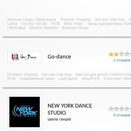
Уличные танцы / Street dance
Поппинг / Popping
Хип-хоп / Hip-Hop
К
Latina
Гоу-Гоу / Go-Go
R'n'B
Йога / Yoga
Танцы народов мира / Nat
/ Merengue
Бачата / Bachata
Бальные танцы
Go-dance
1 отзывов
Поппинг / Popping
Хип-хоп / Hip-Hop
Хип-хоп для детей / Children's H
R'n'B
Современный танец
Lady dance
Sexy R’n’B
Стретчинг / Stre
NEW YORK DANCE
STUDIO
0 отзывов
школа танцев