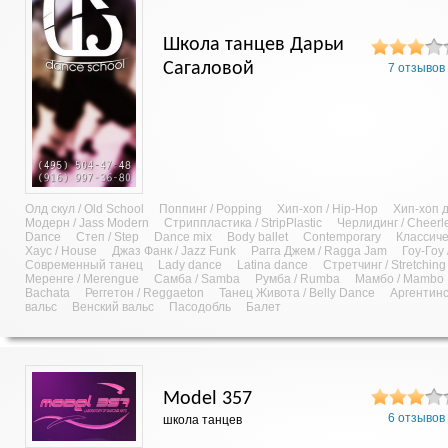
Школа танцев Дарьи
Сагаловой
7 отзывов
Олд скул / Old School
Поппинг / Popping
Хип-хоп / Hip-Hop
Хип-хоп д
Модерн / Jass Modern
Стриппластика / StripPlastic
Черлидинг / Cheerl
Dance
Степ / Step
Dance mix
Body ballet
Contemporary
Классич
Хаус / House
Джаз Фанк / Jazz Funk
Рагга Джем / Ragga Jam
Гоу-Гоу
Современный танец
Lady dance
Latina dance
Стретчинг / Stretching
Меренге / Merengue
Самба / Samba
Румба / Rumba
Мамбо / Mambo
Bachata
Реггетон / Reggaeton
Танец Живота / Belly Dance
Аргентинс
вальс
Венский вальс
Пасодобль
Балет
Model 357
6 отзывов
школа танцев