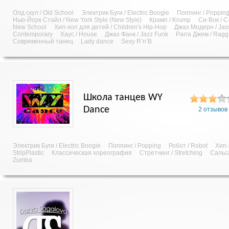
Олд скул / Old School
Электрик Буги / Electric Boogie
Поппинг / Poppin
Нью-Йорк Стайл / New York Style (New Style)
Крамп / Krump
Си-Вок / C
New School
Хип-хоп для детей / Children's Hip-Hop
Джаз Модерн / Jas
Contemporary
Хаус / House
Джаз Фанк / Jazz Funk
Рагга Джем / Rag
Современный танец
Lady dance
Sexy R’n’B
Школа танцев WY
Dance
2 отзывов
Электрик Буги / Electric Boogie
Поппинг / Popping
Робот / Robot
Хип-
StripPlastic
Классическая хореография
Стретчинг / Stretching
Сальса
Zumba