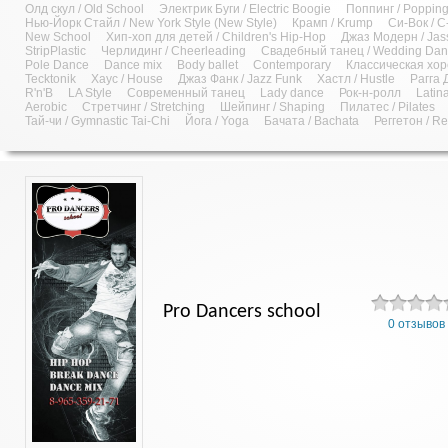
Олд скул / Old School
Электрик Буги / Electric Boogie
Поппинг / Poppin
Нью-Йорк Стайл / New York Style (New Style)
Крамп / Krump
Си-Вок / C
New School
Хип-хоп для детей / Children's Hip-Hop
Джаз Модерн / Jas
StripPlastic
Черлидинг / Cheerleading
Свадебный танец / Wedding Da
Pole Dance
Dance mix
Body ballet
Contemporary
Классическая хо
Tecktonik
Хаус / House
Джаз Фанк / Jazz Funk
Хастл / Hustle
Рагга 
R'n'B
LA Style
Современный танец
Lady dance
Рок-н-ролл
Latin
Aerobic
Стретчинг / Stretching
Шейпинг / Shaping
Пилатес / Pilates
Тай-чи / Gymnastic Tai-Chi
Йога / Yoga
Бачата / Bachata
Реггетон / R
Pro Dancers school
0 отзывов