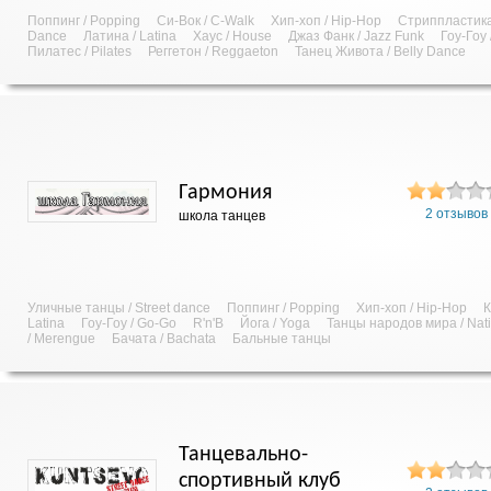
Поппинг / Popping
Си-Вок / C-Walk
Хип-хоп / Hip-Hop
Стриппластика /
Dance
Латина / Latina
Хаус / House
Джаз Фанк / Jazz Funk
Гоу-Гоу
Пилатес / Pilates
Реггетон / Reggaeton
Танец Живота / Belly Dance
Гармония
2 отзывов
школа танцев
Уличные танцы / Street dance
Поппинг / Popping
Хип-хоп / Hip-Hop
К
Latina
Гоу-Гоу / Go-Go
R'n'B
Йога / Yoga
Танцы народов мира / Nat
/ Merengue
Бачата / Bachata
Бальные танцы
Танцевально-
спортивный клуб