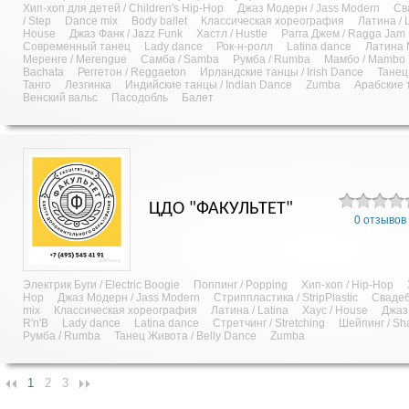
Хип-хоп для детей / Children's Hip-Hop
Джаз Модерн / Jass Modern
Св
/ Step
Dance mix
Body ballet
Классическая хореография
Латина / 
House
Джаз Фанк / Jazz Funk
Хастл / Hustle
Рагга Джем / Ragga Jam
Современный танец
Lady dance
Рок-н-ролл
Latina dance
Латина М
Меренге / Merengue
Самба / Samba
Румба / Rumba
Мамбо / Mambo
Bachata
Реггетон / Reggaeton
Ирландские танцы / Irish Dance
Танец
Танго
Лезгинка
Индийские танцы / Indian Dance
Zumba
Арабские 
Венский вальс
Пасодобль
Балет
ЦДО "ФАКУЛЬТЕТ"
0 отзывов
Электрик Буги / Electric Boogie
Поппинг / Popping
Хип-хоп / Hip-Hop
Hop
Джаз Модерн / Jass Modern
Стриппластика / StripPlastic
Свадеб
mix
Классическая хореография
Латина / Latina
Хаус / House
Джаз 
R'n'B
Lady dance
Latina dance
Стретчинг / Stretching
Шейпинг / Sh
Румба / Rumba
Танец Живота / Belly Dance
Zumba
1
2
3