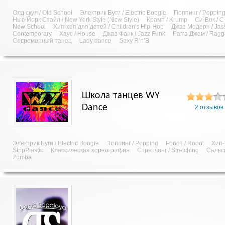
Олд скул / Old School
Электрик Буги / Electric Boogie
Поппинг / Poppin
Нью-Йорк Стайл / New York Style (New Style)
Крамп / Krump
Си-Вок / C
New School
Хип-хоп для детей / Children's Hip-Hop
Джаз Модерн / Jas
Contemporary
Хаус / House
Джаз Фанк / Jazz Funk
Рагга Джем / Rag
Современный танец
Lady dance
Sexy R’n’B
Школа танцев WY
Dance
2 отзывов
Электрик Буги / Electric Boogie
Поппинг / Popping
Робот / Robot
Хип-
StripPlastic
Классическая хореография
Стретчинг / Stretching
Сальса
Zumba