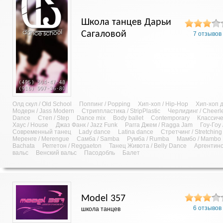
Школа танцев Дарьи
Сагаловой
7 отзывов
Олд скул / Old School
Поппинг / Popping
Хип-хоп / Hip-Hop
Хип-хоп д
Модерн / Jass Modern
Стриппластика / StripPlastic
Черлидинг / Cheerl
Dance
Степ / Step
Dance mix
Body ballet
Contemporary
Классич
Хаус / House
Джаз Фанк / Jazz Funk
Рагга Джем / Ragga Jam
Гоу-Гоу
Современный танец
Lady dance
Latina dance
Стретчинг / Stretching
Меренге / Merengue
Самба / Samba
Румба / Rumba
Мамбо / Mambo
Bachata
Реггетон / Reggaeton
Танец Живота / Belly Dance
Аргентинс
вальс
Венский вальс
Пасодобль
Балет
Model 357
6 отзывов
школа танцев