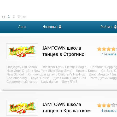
1
2
3
Лого
Название
Рейтинг
JAMTOWN школа
танцев в Строгино
7 отзывов
Олд скул / Old School
Электрик Буги / Electric Boogie
Поппинг / Poppin
Нью-Йорк Стайл / New York Style (New Style)
Крамп / Krump
Си-Вок / C
New School
Хип-хоп для детей / Children's Hip-Hop
Джаз Модерн / Jas
Contemporary
Хаус / House
Джаз Фанк / Jazz Funk
Рагга Джем / Rag
Современный танец
Lady dance
Sexy R’n’B
JAMTOWN школа
танцев в Крылатском
4 отзывов