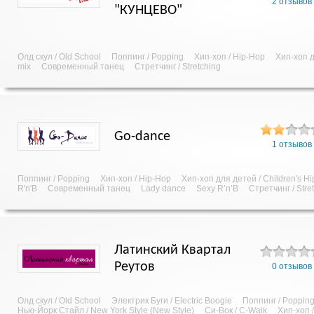
2 отзывов
"КУНЦЕВО"
Олд скул / Old School
Поппинг / Popping
Хип-хоп / Hip-Hop
Хип-хоп д
mix
Современный танец
Стретчинг / Stretching
Go-dance
1 отзывов
Поппинг / Popping
Хип-хоп / Hip-Hop
Хип-хоп для детей / Children's H
R'n'B
Современный танец
Lady dance
Sexy R’n’B
Стретчинг / Stre
Латинский Квартал
Реутов
0 отзывов
Олд скул / Old School
Электрик Буги / Electric Boogie
Поппинг / Poppin
Нью-Йорк Стайл / New York Style (New Style)
Си-Вок / C-Walk
Хип-хоп 