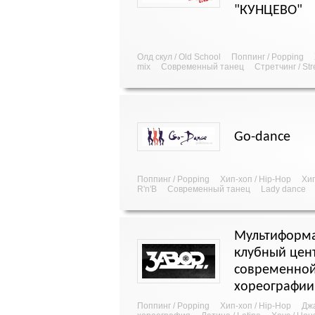
"КУНЦЕВО"
Олд скул / Old School
Поппинг / Popping
mix
Современный танец
Стретчинг / Str
Go-dance
Поппинг / Popping
Хип-хоп / Hip-Hop
Хип
R'n'B
Современный танец
Lady dance
Мультиформ
клубный цен
современно
хореографии
Поппинг / Popping
Хип-хоп / Hip-Hop
Джа