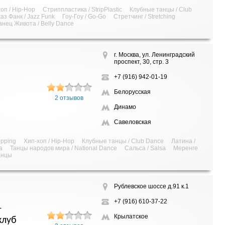
оп / Hip-Hop
Стриппластика / StripPlastic
Клубные танцы / Club
аз Фанк / Jazz Funk
Гоу-Гоу / Go-Go
Стретчинг / Stretching
анец Живота / Belly Dance
г. Москва, ул. Ленинградский
проспект, 30, стр. 3
+7 (916) 942-01-19
Белорусская
2 отзывов
Динамо
Савеловская
opping
Хип-хоп / Hip-Hop
Клубные танцы / Club Dance
Латина /
a
Танцы народов мира / National Dance
Сальса / Salsa
Меренге
анцы
Рублевское шоссе д.91 к.1
+7 (916) 610-37-22
-
Крылатское
клуб