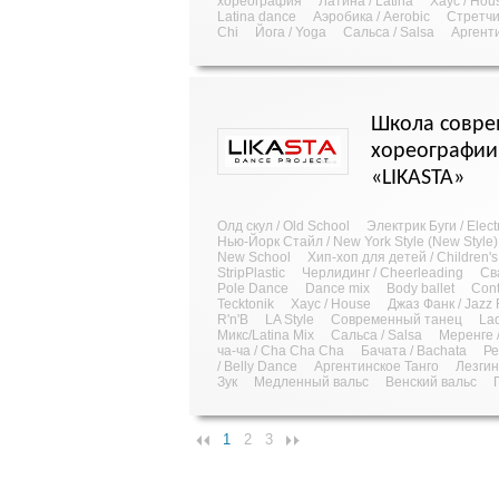
хореография
Латина / Latina
Хаус / Hou
Latina dance
Аэробика / Aerobic
Стретчин
Chi
Йога / Yoga
Сальса / Salsa
Аргент
Школа совр
хореографии
«LIKASTA»
Олд скул / Old School
Электрик Буги / Elect
Нью-Йорк Стайл / New York Style (New Style)
New School
Хип-хоп для детей / Children'
StripPlastic
Черлидинг / Cheerleading
Св
Pole Dance
Dance mix
Body ballet
Con
Tecktonik
Хаус / House
Джаз Фанк / Jazz 
R'n'B
LA Style
Современный танец
La
Микс/Latina Mix
Сальса / Salsa
Меренге 
ча-ча / Cha Cha Cha
Бачата / Bachata
Ре
/ Belly Dance
Аргентинское Танго
Лезгин
Зук
Медленный вальс
Венский вальс
1
2
3