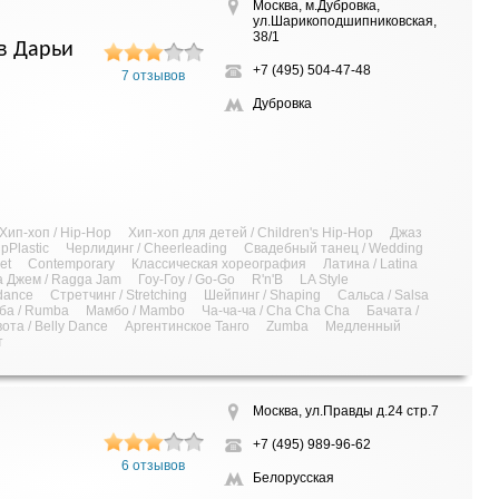
Москва, м.Дубровка,
ул.Шарикоподшипниковская,
38/1
в Дарьи
+7 (495) 504-47-48
7 отзывов
Дубровка
Хип-хоп / Hip-Hop
Хип-хоп для детей / Children's Hip-Hop
Джаз
pPlastic
Черлидинг / Cheerleading
Свадебный танец / Wedding
et
Contemporary
Классическая хореография
Латина / Latina
а Джем / Ragga Jam
Гоу-Гоу / Go-Go
R'n'B
LA Style
dance
Стретчинг / Stretching
Шейпинг / Shaping
Сальса / Salsa
ба / Rumba
Мамбо / Mambo
Ча-ча-ча / Cha Cha Cha
Бачата /
ота / Belly Dance
Аргентинское Танго
Zumba
Медленный
т
Москва, ул.Правды д.24 стр.7
+7 (495) 989-96-62
6 отзывов
Белорусская