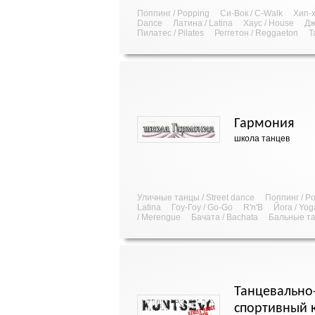
Поппинг / Popping
Си-Вок / C-Walk
Хип-х
Dance
Латина / Latina
Хаус / House
Дж
Пилатес / Pilates
Реггетон / Reggaeton
Т
Гармония
школа танцев
Уличные танцы / Street dance
Поппинг / P
Latina
Гоу-Гоу / Go-Go
R'n'B
Йога / Yog
/ Merengue
Бачата / Bachata
Бальные т
Танцевально
спортивный 