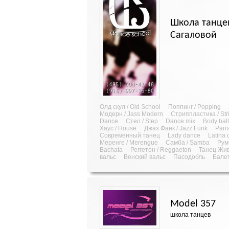
Школа танце
Сагаловой
Олд скул / Old School
Поппинг / Popping
Модерн / Jass Modern
Стриппластика / Stri
Dance
Степ / Step
Dance mix
Body ball
Хаус / House
Джаз Фанк / Jazz Funk
Рагг
Современный танец
Lady dance
Latina 
Меренге / Merengue
Самба / Samba
Рум
Bachata
Реггетон / Reggaeton
Танец Жив
вальс
Венский вальс
Пасодобль
Бале
Model 357
школа танцев