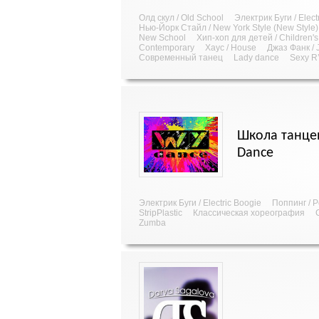
Олд скул / Old School
Электрик Буги / Elect
Нью-Йорк Стайл / New York Style (New Style)
New School
Хип-хоп для детей / Children'
Contemporary
Хаус / House
Джаз Фанк / 
Современный танец
Lady dance
Sexy R
Школа танце
Dance
Электрик Буги / Electric Boogie
Поппинг / 
StripPlastic
Классическая хореография
Zumba