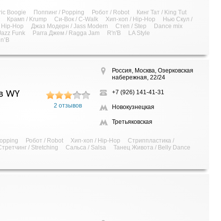
ric Boogie
Поппинг / Popping
Робот / Robot
Кинг Тат / King Tut
Крамп / Krump
Си-Вок / C-Walk
Хип-хоп / Hip-Hop
Нью Скул /
s Hip-Hop
Джаз Модерн / Jass Modern
Степ / Step
Dance mix
Jazz Funk
Рагга Джем / Ragga Jam
R'n'B
LA Style
’n’B
Россия, Москва, Озерковская
набережная, 22/24
+7 (926) 141-41-31
в WY
2 отзывов
Новокузнецкая
Третьяковская
Popping
Робот / Robot
Хип-хоп / Hip-Hop
Стриппластика /
Стретчинг / Stretching
Сальса / Salsa
Танец Живота / Belly Dance