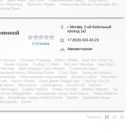
se
Джаз Фанк / Jazz Funk
Современный танец
Lady dance
г / Stretching
Пилатес / Pilates
Гимнастика Тай-чи / Gymnastic Tai-
инское Танго
г. Москва, 2-ой Кабельный
проезд 1к2
еменной
+7 (916) 433-43-23
0 отзывов
Авиамоторная
ric Boogie
Поппинг / Popping
Робот / Robot
Кинг Тат / King Tut
Крамп / Krump
Си-Вок / C-Walk
Хип-хоп / Hip-Hop
Нью Скул /
s Hip-Hop
Джаз Модерн / Jass Modern
Стриппластика /
адебный танец / Wedding Dance
Степ / Step
Танец на пилоне /
temporary
Классическая хореография
Латина / Latina
Тектоник /
Funk
Хастл / Hustle
Рагга Джем / Ragga Jam
Гоу-Гоу / Go-Go
dy dance
Рок-н-ролл
Latina dance
Sexy R’n’B
Латина
/ Merengue
Самба / Samba
Румба / Rumba
Мамбо / Mambo
Ча-
ггетон / Reggaeton
Ирландские танцы / Irish Dance
Танец Живота
ка
Индийские танцы / Indian Dance
Zumba
Арабские танцы
Пасодобль
Балет
Показать:
10
20
50