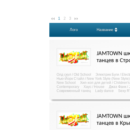
1
2
3
Лого
Название
JAMTOWN шк
танцев в Стр
Олд скул / Old School
Электрик Буги / Elect
Нью-Йорк Стайл / New York Style (New Style)
New School
Хип-хоп для детей / Children'
Contemporary
Хаус / House
Джаз Фанк / 
Современный танец
Lady dance
Sexy R
JAMTOWN шк
танцев в Кр