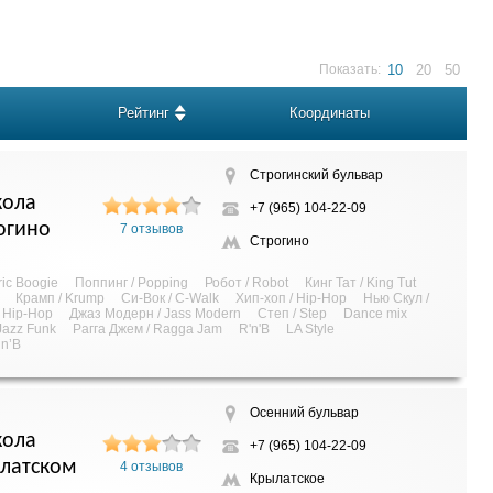
Показать:
10
20
50
Рейтинг
Координаты
Строгинский бульвар
ола
+7 (965) 104-22-09
огино
7 отзывов
Строгино
ric Boogie
Поппинг / Popping
Робот / Robot
Кинг Тат / King Tut
Крамп / Krump
Си-Вок / C-Walk
Хип-хоп / Hip-Hop
Нью Скул /
s Hip-Hop
Джаз Модерн / Jass Modern
Степ / Step
Dance mix
Jazz Funk
Рагга Джем / Ragga Jam
R'n'B
LA Style
’n’B
Осенний бульвар
ола
+7 (965) 104-22-09
ылатском
4 отзывов
Крылатское