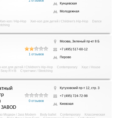
2 отзывов
Кунцевская
Молодежная
Хип-хоп / Hip-Hop
Хип-хоп для детей / Children's Hip-Hop
Dance
etching
Москва, Зеленый пр-кт 8 Б
+7 (495) 517-60-12
1 отзывов
Перово
-хоп для детей / Children's Hip-Hop
Contemporary
Хаус / House
Sexy R’n’B
Стретчинг / Stretching
атный
Кутузовский пр-т 12, стр. 3
тр
+7 (495) 724-72-98
й
0 отзывов
Киевская
 ЗАВОD
з Модерн / Jass Modern
Body ballet
Contemporary
Классическая