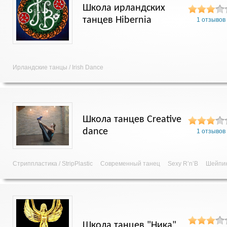
Школа ирландских
танцев Hibernia
1 отзывов
Ирландские танцы / Irish Dance
Школа танцев Creative
dance
1 отзывов
Стриппластика / StripPlastic
Современный танец
Sexy R’n’B
Шейпин
Школа танцев "Ника"