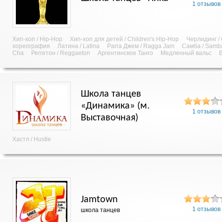
1 отзывов
Хип-хоп / Hip-Hop
Хип-хоп для детей / Children's Hip-Hop
Черлидинг /
хореография
Латина / Latina
Рагга Джем / Ragga Jam
Самба / Samb
Cha
Реггетон / Reggaeton
Аргентинское Танго
Медленный вальс
Школа танцев
«Динамика» (м.
1 отзывов
Выставочная)
Хастл / Hustle
Jamtown
1 отзывов
школа танцев