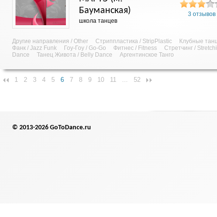
Бауманская)
3 отзывов
школа танцев
Другие направления / Other
Стриппластика / StripPlastic
Клубные танц
Фанк / Jazz Funk
Гоу-Гоу / Go-Go
Фитнес / Fitness
Стретчинг / Stretch
Dance
Танец Живота / Belly Dance
Аргентинское Танго
1
2
3
4
5
6
7
8
9
10
11
...
52
© 2013-2026 GoToDance.ru