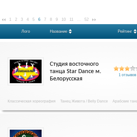
1
2
3
4
5
6
7
8
9
10
11
...
52
Лого
Название
Рейтинг
Студия восточного
танца Star Dance м.
1 отзывов
Белорусская
Классическая хореография
Танец Живота / Belly Dance
Арабские тан