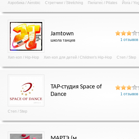
Аэробика / Aerobic
Стретчинг / Stretching
Пилатес / Pilates
Йога / Yo
Jamtown
1 отзывов
школа танцев
Хип-хоп / Hip-Hop
Хип-хоп для детей / Children's Hip-Hop
Степ / Step
TAP-студия Space of
Dance
1 отзывов
Степ / Step
МАРТЭ (м.