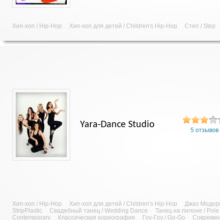
Хип-хоп / Hip-Hop
Хип-хоп для детей / Children's Hip-Hop
Степ / Step
Yara-Dance Studio
5 отзывов
Хип-хоп / Hip-Hop
Хип-хоп для детей / Children's Hip-Hop
Джаз Модерн
StripPlastic
Свадебный танец / Wedding Dance
Танец на пилоне / Pol
Contemporary
Классическая хореография
Гоу-Гоу / Go-Go
Современ