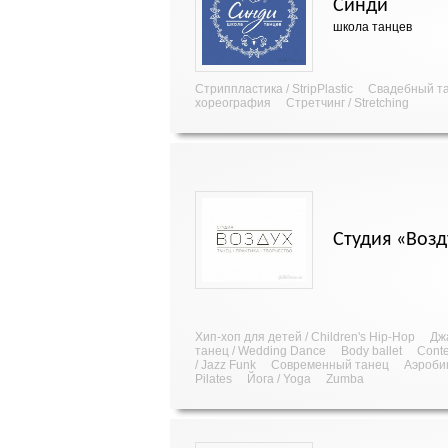
Синди
школа танцев
Стриппластика / StripPlastic
Свадебный та
хореография
Стретчинг / Stretching
Студия «Возд
Хип-хоп для детей / Children's Hip-Hop
Дж
танец / Wedding Dance
Body ballet
Cont
/ Jazz Funk
Современный танец
Аэробик
Pilates
Йога / Yoga
Zumba