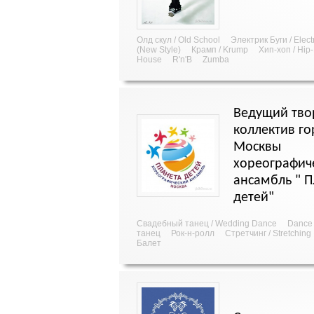
Олд скул / Old School
Электрик Буги / Elect
(New Style)
Крамп / Krump
Хип-хоп / Hip
House
R'n'B
Zumba
Ведущий тво
коллектив го
Москвы
хореографич
ансамбль " П
детей"
Свадебный танец / Wedding Dance
Dance
танец
Рок-н-ролл
Стретчинг / Stretching
Балет