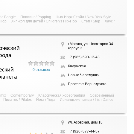
ric Boogie
Поппинг / Popping
Нью-Йорк Стайл / New York Style
-Hop
Хип-хоп для детей / Children's Hip-Hop
Степ / Step
Хаус /
г.Москва, ул. Новаторов 34
рческий
корпус 2
рода
+7 (985) 690-12-43
Калужская
еский
0 отзывов
Новые Черемушки
ланета
Проспект Вернадского
 mix
Contemporary
Классическая хореография
Современный
Пилатес / Pilates
Йога / Yoga
Ирландские танцы / Irish Dance
ул. Азовская, дом 18
+7 (926) 877-44-57