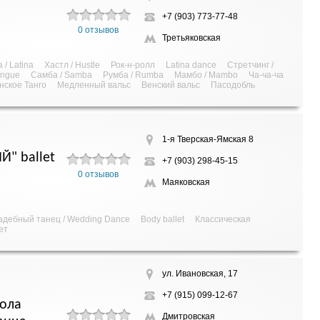
+7 (903) 773-77-48
0 отзывов
Третьяковская
 / Latina
Хастл / Hustle
Рок-н-ролл
Latina dance
Стретчинг /
engue
Самба / Samba
Румба / Rumba
Мамбо / Mambo
Ча-ча-ча
нское Танго
Медленный вальс
Венский вальс
Пасодобль
1-я Тверская-Ямская 8
" ballet
+7 (903) 298-45-15
0 отзывов
Маяковская
адебный танец / Wedding Dance
Body ballet
Классическая
ет
ул. Ивановская, 17
+7 (915) 099-12-67
ола
Дмитровская