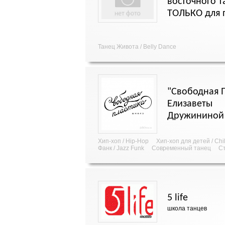
восточного т
ТОЛЬКО для 
Танец Живота / Belly Dance
"Свободная 
Елизаветы
Дружининой
Хип-хоп / Hip-Hop
Хип-хоп для детей / Chi
Фанк / Jazz Funk
Современный танец
Ст
5 life
школа танцев