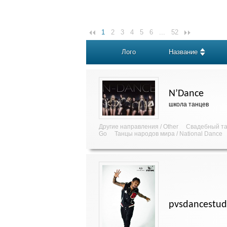
1
2
3
4
5
6
...
52
Лого
Название
N’Dance
школа танцев
Другие направления / Other
Свадебный та
Go
Танцы народов мира / National Dance
pvsdancestud