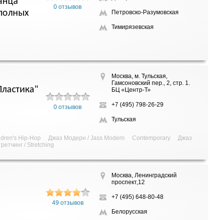
анца
0 отзывов
полных
Петровско-Разумовская
Тимирязевская
Москва, м. Тульская,
Гамсоновский пер., 2, стр. 1.
Пластика"
БЦ «Центр-Т»
+7 (495) 798-26-29
0 отзывов
Тульская
ldren's Hip-Hop
Джаз Модерн / Jass Modern
Contemporary
Джаз
ретчинг / Stretching
Москва, Ленинградский
проспект,12
+7 (495) 648-80-48
49 отзывов
Белорусская