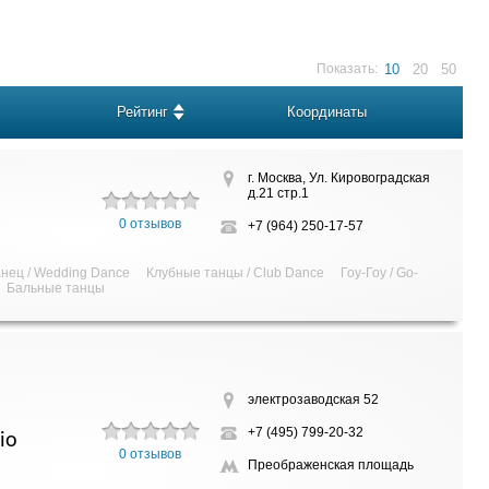
Показать:
10
20
50
Рейтинг
Координаты
г. Москва, Ул. Кировоградская
д.21 стр.1
0 отзывов
+7 (964) 250-17-57
нец / Wedding Dance
Клубные танцы / Club Dance
Гоу-Гоу / Go-
Бальные танцы
электрозаводская 52
+7 (495) 799-20-32
io
0 отзывов
Преображенская площадь