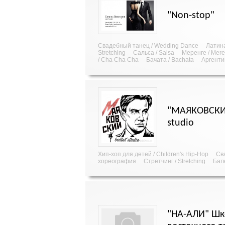
"Non-stop"
Свадебный танец / Wedding Dance
Латина
Stretching
Сальса / Salsa
Меренге / Mer
/ Cha Cha Cha
Бачата / Bachata
Аргенти
"МАЯКОВСКИЙ
studio
Хип-хоп для детей / Children's Hip-Hop
Св
хореография
Стретчинг / Stretching
Бал
"НА-АЛИ" Шк