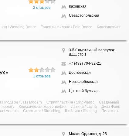
Каховская
2 отзывов
Севастопольская
нец / Wedding Dance
Танец на пилоне / Pole Dance
Классическая
3-й Самотёчный переулок,
д.11, стр.1
+7 (499) 704-32-21
ух»
Достоевская
1 отзывов
Новослободская
Цветной бульвар
аз Модерн / Jass Modern
Стриппластика / StripPlastic
Свадебный
emporary
Классическая хореография
Латина / Latina
Джаз Фанк
а / Aerobic
Стретчинг / Stretching
Шейпинг / Shaping
Пилатес /
Малая Ордынка, д. 25