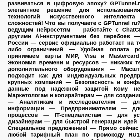
развиваться в цифровую эпоху? GPTunnel.r
элегантное решение для использовани
технологий искусственного интеллект
сложностей! Что вы получаете с GPTunnel ru
ведущим нейросетям — работайте с ChatGPT
другими AI-инструментами без перебоев 
России — сервис официально работает на т
либо ограничений — Удобная оплата р
принимаем карты МИР, Visa и Mastercar
Экономия времени и ресурсов — никаких те
дополнительного оборудования — Масш
подходит как для индивидуальных предпр
крупных компаний — Безопасность и конф
данные под надежной защитой Кому не
Маркетологам и копирайтерам — для создания
— Аналитикам и исследователям — для
информации — Предпринимателям — для
процессов — IT-специалистам — для ус
Дизайнерам — для быстрой генерации идей 
Специальное предложение! — Прямо сейчас 
любой тарифный план по промокоду RU