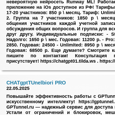
невероятную нейросеть Runway ML! Работа
приложение на iOs доступное из РФ! Тарифы 
17-20 участников: 850 р \ месяц. Тариф: Unlim
2. Группа на 7 участников: 1850 р \ месяц
общения участников каждой учетной запис
обсуждения общих вопросов. И группа для вс
друг другу. Индивидуальные подписки: - St
Надолго: 1650 р \ мес. Годовая: 11200 р. - Pro
2850. Годовая: 24500 - Unlimited: 8950 р \ мес
Годовая: 68500 р. Еще думаете? Смотрите канл
пишите по контактам! Консультация 
присутствует! https://chatgpt01.tilda.ws . https:/
CHATgptTUnelbiori PRO
22.05.2025
Повышайте эффективность работы с GPTunn
искусственному интеллекту! https://gptunnel
GPTunnel.ru — надежный сервис для доступа
Устали от ограничений и блокировок, ме