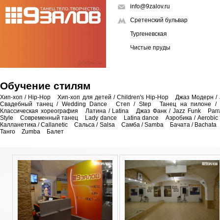
info@9zalov.ru
Сретенский бульвар
Тургеневская
Чистые пруды
Обучение стилям
Хип-хоп / Hip-Hop
Хип-хоп для детей / Children's Hip-Hop
Джаз Модерн / 
Свадебный танец / Wedding Dance
Степ / Step
Танец на пилоне /
Классическая хореография
Латина / Latina
Джаз Фанк / Jazz Funk
Раг
Style
Современный танец
Lady dance
Latina dance
Аэробика / Aerobic
Калланетика / Callanetic
Сальса / Salsa
Самба / Samba
Бачата / Bachata
Танго
Zumba
Балет