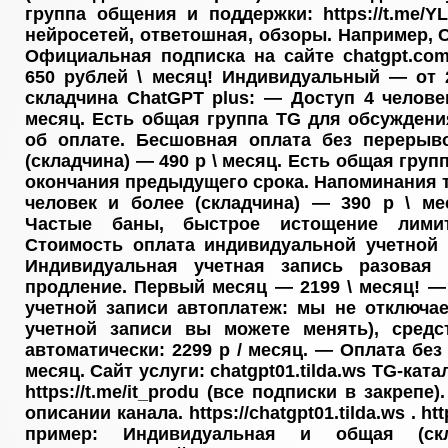
группа общения и поддержки: https://t.me/Y
нейросетей, ответошная, обзоры. Например, 
Официальная подписка на сайте chatgpt.co
650 рублей \ месяц! Индивидуальный — от 
складчина ChatGPT plus: — Доступ 4 человек
месяц. Есть общая группа TG для обсуждени
об оплате. Бесшовная оплата без перерыв
(складчина) — 490 р \ месяц. Есть общая груп
окончания предыдущего срока. Напоминания т
человек и более (складчина) — 390 р \ ме
Частые баны, быстрое истощение лимит
Стоимость оплата индивидуальной учетной 
Индивидуальная учетная запись разовая
продление. Первый месяц — 2199 \ месяц! 
учетной записи автоплатеж: мы не отключа
учетной записи вы можете менять), сред
автоматически: 2299 р / месяц. — Оплата без 
месяц. Сайт услуги: chatgpt01.tilda.ws TG-кат
https://t.me/it_produ (все подписки в закрепе
описании канала. https://chatgpt01.tilda.ws . ht
пример: Индивидуальная и общая (скл