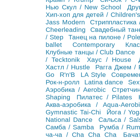
Нью Скул / New School
Дру
Хип-хоп для детей / Children'
Jass Modern
Стриппластика / 
Cheerleading
Свадебный тане
/ Step
Танец на пилоне / Pol
ballet
Contemporary
Кла
Клубные танцы / Club Dance
/ Tecktonik
Хаус / House
Хастл / Hustle
Рагга Джем /
Go
R'n'B
LA Style
Совреме
Рок-н-ролл
Latina dance
Sex
Аэробика / Aerobic
Стретчин
Shaping
Пилатес / Pilates
Аква-аэробика / Aqua-Aerobi
Gymnastic Tai-Chi
Йога / Yog
National Dance
Сальса / Sal
Самба / Samba
Румба / Ru
ча-ча / Cha Cha Cha
Бача