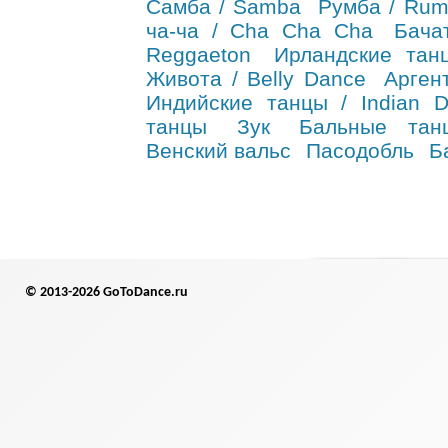
Самба / Samba
Румба / Ru
ча-ча / Cha Cha Cha
Бача
Reggaeton
Ирландские танц
Живота / Belly Dance
Арген
Индийские танцы / Indian 
танцы
Зук
Бальные тан
Венский вальс
Пасодобль
Б
© 2013-2026 GoToDance.ru