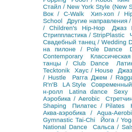
Стайл / New York Style (New S
Вок / C-Walk
Хип-хоп / Hi
School
Другие направления /
/ Children's Hip-Hop
Джаз 
Стриппластика / StripPlastic
Свадебный танец / Wedding 
на пилоне / Pole Dance
Contemporary
Классическа
танцы / Club Dance
Лати
Tecktonik
Хаус / House
Джаз
/ Hustle
Рагга Джем / Ragg
R'n'B
LA Style
Современный
н-ролл
Latina dance
Sexy 
Аэробика / Aerobic
Стретчин
Shaping
Пилатес / Pilates
Аква-аэробика / Aqua-Aerobi
Gymnastic Tai-Chi
Йога / Yog
National Dance
Сальса / Sal