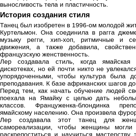
выносливость тела и пластичность.
История создания стиля
Танец был изобретен в 1996-ом молодой жи
Куртельмон. Она соединила в рагга джем
музыку регги, хип-хоп, ритмичные и се
движения, а также добавила, свойств
французскую женственность.
Лер создавала стиль, когда ямайская
дискотеках, но ей почти никто не увлекал
упорядоченными, чтобы культура была д
преподавания. К базе африканских шагов до
Перед тем, как начать обучение людей с
поехала на Ямайку с целью дать неболь
классов. Француженка-блондинка преп
ямайскому населению. Она произвела фурор
Лер создавала этот танец для жен
самореализации, чтобы женщины могли 
раскрепоститься и научиться мастерству э