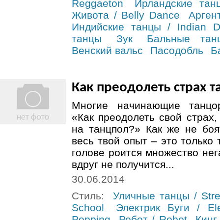
Reggaeton
Ирландские танц
Живота / Belly Dance
Арген
Индийские танцы / Indian 
танцы
Зук
Бальные тан
Венский вальс
Пасодобль
Б
Как преодолеть страх т
Многие начинающие танцо
«Как преодолеть свой страх
на танцпол?» Как же не боя
весь твой опыт – это только
голове роится множество нег
вдруг не получится...
30.06.2014
Стиль:
Уличные танцы / Stre
School
Электрик Буги / Ele
Popping
Робот / Robot
Кинг 