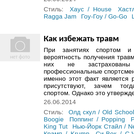
Стиль:
Хаус / House
Хастл
Ragga Jam
Гоу-Гоу / Go-Go
Как избежать травм
При занятиях спортом и
вероятность получения травм
них не застрахован
профессиональные спортсмен
именно этот факт является
присутствуют, зачем тог
спортом. Однако это утвержде
26.06.2014
Стиль:
Олд скул / Old Schoo
Boogie
Поппинг / Popping
Р
King Tut
Нью-Йорк Стайл / Ne
Крамп / Krump
Си-Вок / C-