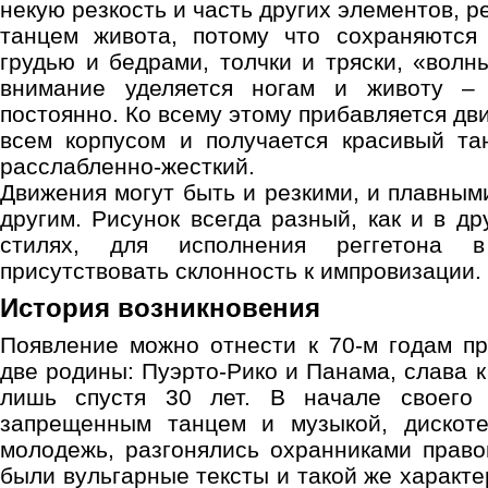
некую резкость и часть других элементов, р
танцем живота, потому что сохраняются
грудью и бедрами, толчки и тряски, «вол
внимание уделяется ногам и животу – 
постоянно. Ко всему этому прибавляется дв
всем корпусом и получается красивый та
расслабленно-жесткий.
Движения могут быть и резкими, и плавным
другим. Рисунок всегда разный, как и в д
стилях, для исполнения реггетона 
присутствовать склонность к импровизации.
История возникновения
Появление можно отнести к 70-м годам пр
две родины: Пуэрто-Рико и Панама, слава к
лишь спустя 30 лет. В начале своего
запрещенным танцем и музыкой, дискоте
молодежь, разгонялись охранниками право
были вульгарные тексты и такой же характ