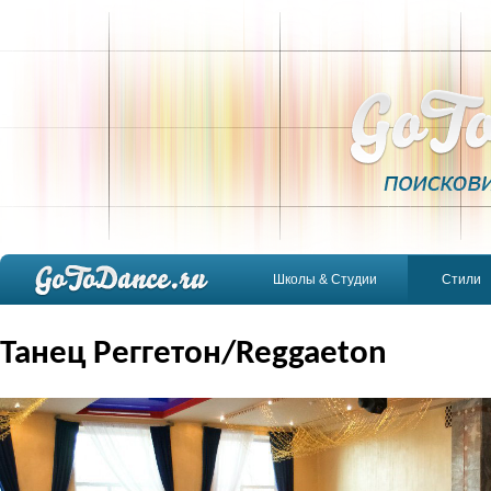
Школы & Студии
Стили
Танец Реггетон/Reggaeton