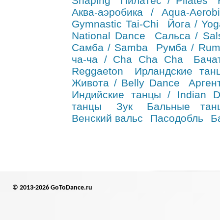
Shaping
Пилатес / Pilates
Аква-аэробика / Aqua-Aerobi
Gymnastic Tai-Chi
Йога / Yog
National Dance
Сальса / Sal
Самба / Samba
Румба / Ru
ча-ча / Cha Cha Cha
Бача
Reggaeton
Ирландские танц
Живота / Belly Dance
Арген
Индийские танцы / Indian 
танцы
Зук
Бальные тан
Венский вальс
Пасодобль
Б
© 2013-2026 GoToDance.ru