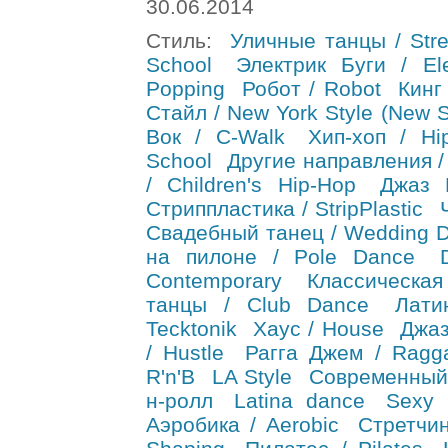
30.06.2014
Стиль:
Уличные танцы / Stre
School
Электрик Буги / Ele
Popping
Робот / Robot
Кинг 
Стайл / New York Style (New S
Вок / C-Walk
Хип-хоп / Hi
School
Другие направления /
/ Children's Hip-Hop
Джаз 
Стриппластика / StripPlastic
Свадебный танец / Wedding 
на пилоне / Pole Dance
Contemporary
Классическа
танцы / Club Dance
Лати
Tecktonik
Хаус / House
Джаз
/ Hustle
Рагга Джем / Ragg
R'n'B
LA Style
Современный
н-ролл
Latina dance
Sexy 
Аэробика / Aerobic
Стретчин