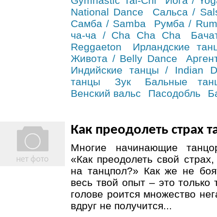
Gymnastic Tai-Chi
Йога / Yog
National Dance
Сальса / Sal
Самба / Samba
Румба / Ru
ча-ча / Cha Cha Cha
Бача
Reggaeton
Ирландские танц
Живота / Belly Dance
Арген
Индийские танцы / Indian 
танцы
Зук
Бальные тан
Венский вальс
Пасодобль
Б
Как преодолеть страх т
Многие начинающие танцо
«Как преодолеть свой страх
на танцпол?» Как же не боя
весь твой опыт – это только
голове роится множество нег
вдруг не получится...