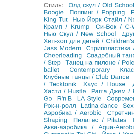
Стиль:
Олд скул / Old Schoo
Boogie
Поппинг / Popping
Р
King Tut
Нью-Йорк Стайл / Ne
Крамп / Krump
Си-Вок / C-
Нью Скул / New School
Дру
Хип-хоп для детей / Children'
Jass Modern
Стриппластика / 
Cheerleading
Свадебный тане
/ Step
Танец на пилоне / Pol
ballet
Contemporary
Кла
Клубные танцы / Club Dance
/ Tecktonik
Хаус / House
Хастл / Hustle
Рагга Джем /
Go
R'n'B
LA Style
Совреме
Рок-н-ролл
Latina dance
Sex
Аэробика / Aerobic
Стретчин
Shaping
Пилатес / Pilates
Аква-аэробика / Aqua-Aerobi