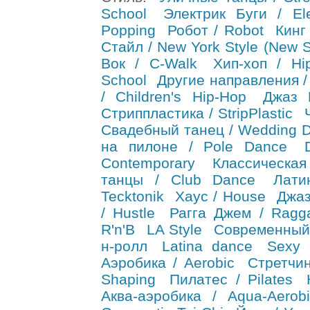
School
Электрик Буги / Ele
Popping
Робот / Robot
Кинг 
Стайл / New York Style (New S
Вок / C-Walk
Хип-хоп / Hi
School
Другие направления /
/ Children's Hip-Hop
Джаз 
Стриппластика / StripPlastic
Свадебный танец / Wedding 
на пилоне / Pole Dance
Contemporary
Классическа
танцы / Club Dance
Лати
Tecktonik
Хаус / House
Джаз
/ Hustle
Рагга Джем / Ragg
R'n'B
LA Style
Современный
н-ролл
Latina dance
Sexy 
Аэробика / Aerobic
Стретчин
Shaping
Пилатес / Pilates
Аква-аэробика / Aqua-Aerobi