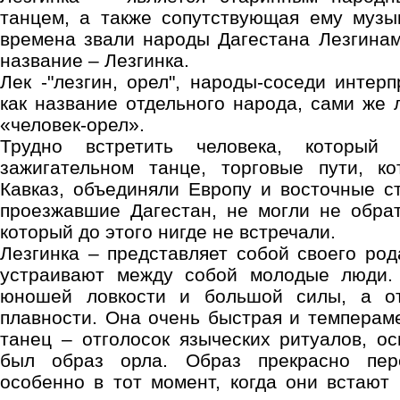
танцем, а также сопутствующая ему музы
времена звали народы Дагестана Лезгинам
название – Лезгинка.
Лек -"лезгин, орел", народы-соседи интер
как название отдельного народа, сами же 
«человек-орел».
Трудно встретить человека, которы
зажигательном танце, торговые пути, к
Кавказ, объединяли Европу и восточные с
проезжавшие Дагестан, не могли не обра
который до этого нигде не встречали.
Лезгинка – представляет собой своего род
устраивают между собой молодые люди. 
юношей ловкости и большой силы, а о
плавности. Она очень быстрая и темперам
танец – отголосок языческих ритуалов, о
был образ орла. Образ прекрасно пере
особенно в тот момент, когда они встают