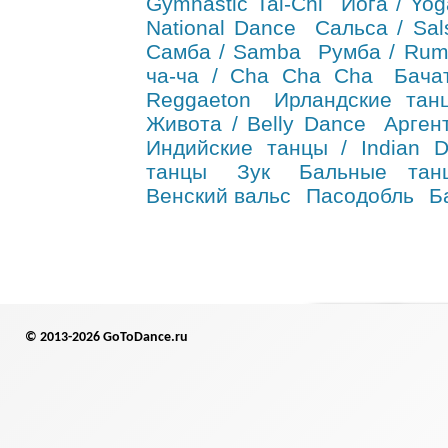
Gymnastic Tai-Chi
Йога / Yog
National Dance
Сальса / Sal
Самба / Samba
Румба / Ru
ча-ча / Cha Cha Cha
Бача
Reggaeton
Ирландские танц
Живота / Belly Dance
Арген
Индийские танцы / Indian 
танцы
Зук
Бальные тан
Венский вальс
Пасодобль
Б
© 2013-2026 GoToDance.ru