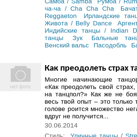
Самба / Samba
Румба / Ru
ча-ча / Cha Cha Cha
Бача
Reggaeton
Ирландские танц
Живота / Belly Dance
Арген
Индийские танцы / Indian 
танцы
Зук
Бальные тан
Венский вальс
Пасодобль
Б
Как преодолеть страх т
Многие начинающие танцо
«Как преодолеть свой страх
на танцпол?» Как же не боя
весь твой опыт – это только
голове роится множество нег
вдруг не получится...
30.06.2014
Стиль:
Уличные танцы / Stre