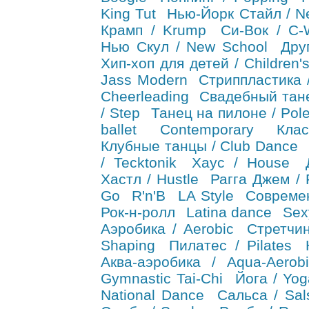
King Tut
Нью-Йорк Стайл / Ne
Крамп / Krump
Си-Вок / C-
Нью Скул / New School
Дру
Хип-хоп для детей / Children'
Jass Modern
Стриппластика / 
Cheerleading
Свадебный тане
/ Step
Танец на пилоне / Pol
ballet
Contemporary
Кла
Клубные танцы / Club Dance
/ Tecktonik
Хаус / House
Хастл / Hustle
Рагга Джем /
Go
R'n'B
LA Style
Совреме
Рок-н-ролл
Latina dance
Sex
Аэробика / Aerobic
Стретчин
Shaping
Пилатес / Pilates
Аква-аэробика / Aqua-Aerobi
Gymnastic Tai-Chi
Йога / Yog
National Dance
Сальса / Sal