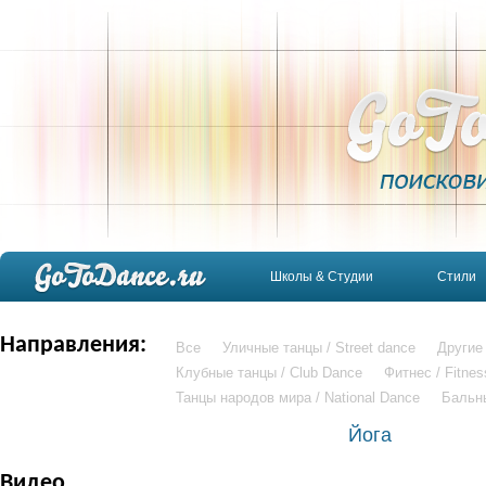
Школы & Студии
Стили
Направления:
Все
Уличные танцы / Street dance
Другие
Клубные танцы / Club Dance
Фитнес / Fitnes
Танцы народов мира / National Dance
Бальн
Йога
Видео