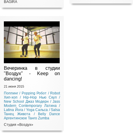
BAGIRA
Вечеринка в студии
"Воздух" - Keep on
dancing!
21 июня 2015
Поппинг / Popping
Робот / Robot
Хип-хоп / Hip-Hop
Нью Скул /
New School
Джаз Модерн / Jass
Modern
Contemporary
Латина /
Latina
Йога / Yoga
Сальса / Salsa
Танец Живота / Belly Dance
Аргентинское Танго
Zumba
Студия «Воздух»