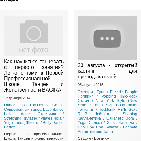
Как научиться танцевать
23 августа - открытый
с первого занятия?
кастинг для
Легко, с нами, в Первой
преподавателей!
Профессиональной
Школе Танцев и
05 августа 2015
Женственности BAGIRA
Электрик Буги / Electric Boogie
Поппинг / Popping
Нью-Йорк
12 декабря 2014
Стайл / New York Style (New
Dance mix
Гоу-Гоу / Go-Go
Style)
Степ / Step
Body ballet
Современный танец
Lady dance
Тектоник / Tecktonik
R'n'B
Sexy
Latina dance
Стретчинг /
R’n’B
Шейпинг / Shaping
Stretching
Пилатес / Pilates
Йога /
Калланетика / Callanetic
Йога /
Yoga
Танец Живота / Belly Dance
Yoga
Сальса / Salsa
Ча-ча-ча /
Балет
Cha Cha Cha
Бачата / Bachata
Аргентинское Танго
Первая Профессиональная
Школа Танцев и Женственности
Студия «Воздух»