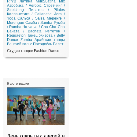
R’n’B
Латина Микс/Latina Mix
Аэробика / Aerobic
Стретчинг /
Stretching
Пилатес / Pilates
Калланетика / Callanetic
Йога /
Yoga
Сальса / Salsa
Меренге /
Merengue
Самба / Samba
Румба
/ Rumba
Ча-ча-ча / Cha Cha Cha
Бачата / Bachata
Реггетон /
Reggaeton
Танец Живота / Belly
Dance
Zumba
Арабские танцы
Венский вальс
Пасодобль
Балет
Студия танцев Fashion Dance
9 фотографии
День открытых дверей в