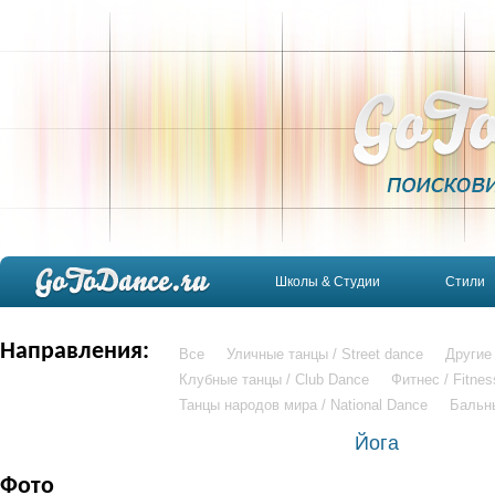
Школы & Студии
Стили
Направления:
Все
Уличные танцы / Street dance
Другие
Клубные танцы / Club Dance
Фитнес / Fitnes
Танцы народов мира / National Dance
Бальн
Йога
Фото