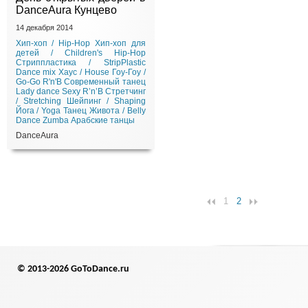
DanceAura Кунцево
14 декабря 2014
Хип-хоп / Hip-Hop
Хип-хоп для
детей / Children's Hip-Hop
Стриппластика / StripPlastic
Dance mix
Хаус / House
Гоу-Гоу /
Go-Go
R'n'B
Современный танец
Lady dance
Sexy R’n’B
Стретчинг
/ Stretching
Шейпинг / Shaping
Йога / Yoga
Танец Живота / Belly
Dance
Zumba
Арабские танцы
DanceAura
1
2
© 2013-2026 GoToDance.ru