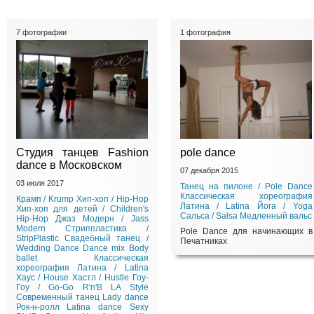
7 фотографии
1 фотография
Студия танцев Fashion
pole dance
dance в Московском
07 декабря 2015
03 июля 2017
Танец на пилоне / Pole Dance
Классическая хореография
Крамп / Krump
Хип-хоп / Hip-Hop
Латина / Latina
Йога / Yoga
Хип-хоп для детей / Children's
Сальса / Salsa
Медленный вальс
Hip-Hop
Джаз Модерн / Jass
Modern
Стриппластика /
Pole Dance для начинающих в
StripPlastic
Свадебный танец /
Печатниках
Wedding Dance
Dance mix
Body
ballet
Классическая
хореография
Латина / Latina
Хаус / House
Хастл / Hustle
Гоу-
Гоу / Go-Go
R'n'B
LA Style
Современный танец
Lady dance
Рок-н-ролл
Latina dance
Sexy