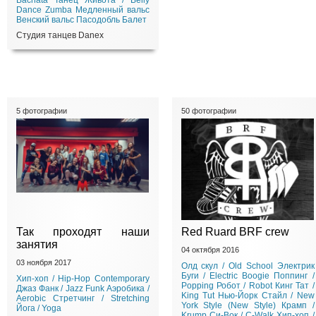
Bachata
Танец Живота / Belly
Dance
Zumba
Медленный вальс
Венский вальс
Пасодобль
Балет
Студия танцев Danex
5 фотографии
50 фотографии
Так проходят наши
Red Ruard BRF crew
занятия
04 октября 2016
03 ноября 2017
Олд скул / Old School
Электрик
Буги / Electric Boogie
Поппинг /
Хип-хоп / Hip-Hop
Contemporary
Popping
Робот / Robot
Кинг Тат /
Джаз Фанк / Jazz Funk
Аэробика /
King Tut
Нью-Йорк Стайл / New
Aerobic
Стретчинг / Stretching
York Style (New Style)
Крамп /
Йога / Yoga
Krump
Си-Вок / C-Walk
Хип-хоп /