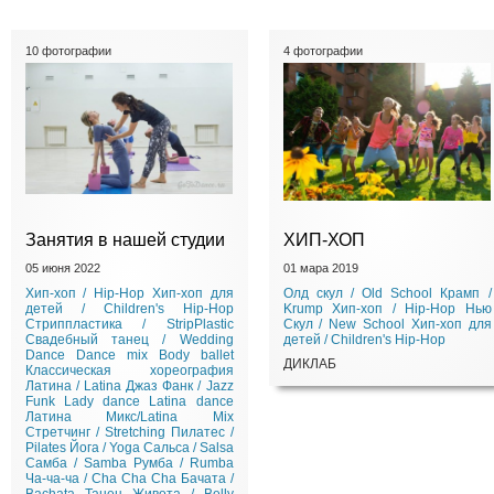
10 фотографии
4 фотографии
Занятия в нашей студии
ХИП-ХОП
05 июня 2022
01 мара 2019
Хип-хоп / Hip-Hop
Хип-хоп для
Олд скул / Old School
Крамп /
детей / Children's Hip-Hop
Krump
Хип-хоп / Hip-Hop
Нью
Стриппластика / StripPlastic
Скул / New School
Хип-хоп для
Свадебный танец / Wedding
детей / Children's Hip-Hop
Dance
Dance mix
Body ballet
ДИКЛАБ
Классическая хореография
Латина / Latina
Джаз Фанк / Jazz
Funk
Lady dance
Latina dance
Латина Микс/Latina Mix
Стретчинг / Stretching
Пилатес /
Pilates
Йога / Yoga
Сальса / Salsa
Самба / Samba
Румба / Rumba
Ча-ча-ча / Cha Cha Cha
Бачата /