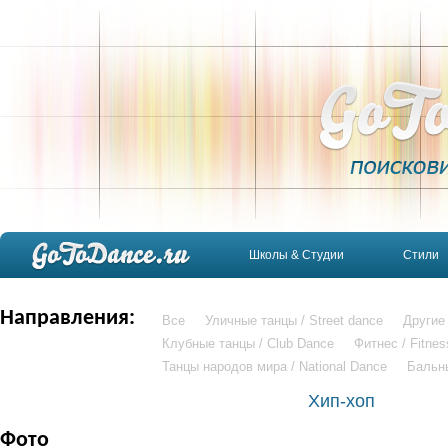
Школы & Студии
Стили
Направления:
Все
Уличные танцы / Street dance
Другие
Клубные танцы / Club Dance
Фитнес / Fitnes
Танцы народов мира / National Dance
Бальн
Хип-хоп
Фото