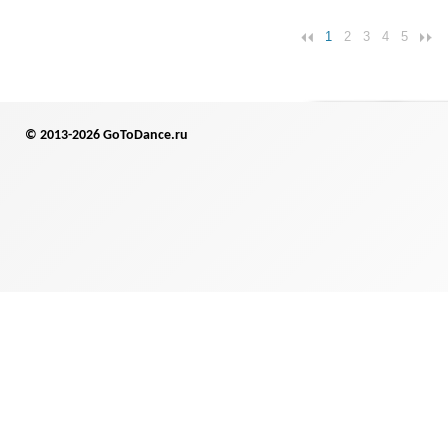
1
2
3
4
5
© 2013-2026 GoToDance.ru