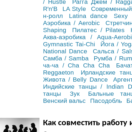
/ Hustle
Рагга Джем / Ragg
R'n'B
LA Style
Современный
н-ролл
Latina dance
Sexy 
Аэробика / Aerobic
Стретчин
Shaping
Пилатес / Pilates
Аква-аэробика / Aqua-Aerobi
Gymnastic Tai-Chi
Йога / Yog
National Dance
Сальса / Sal
Самба / Samba
Румба / Ru
ча-ча / Cha Cha Cha
Бача
Reggaeton
Ирландские танц
Живота / Belly Dance
Арген
Индийские танцы / Indian 
танцы
Зук
Бальные тан
Венский вальс
Пасодобль
Б
Как совместить работу 