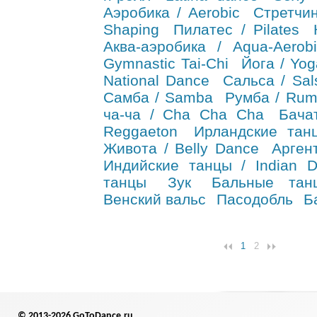
Аэробика / Aerobic
Стретчин
Shaping
Пилатес / Pilates
Аква-аэробика / Aqua-Aerobi
Gymnastic Tai-Chi
Йога / Yog
National Dance
Сальса / Sal
Самба / Samba
Румба / Ru
ча-ча / Cha Cha Cha
Бача
Reggaeton
Ирландские танц
Живота / Belly Dance
Арген
Индийские танцы / Indian 
танцы
Зук
Бальные тан
Венский вальс
Пасодобль
Б
1
2
© 2013-2026 GoToDance.ru