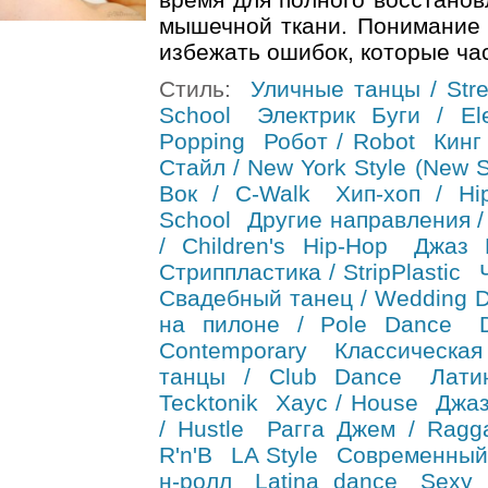
мышечной ткани. Понимание 
избежать ошибок, которые ча
Стиль:
Уличные танцы / Stre
School
Электрик Буги / Ele
Popping
Робот / Robot
Кинг 
Стайл / New York Style (New S
Вок / C-Walk
Хип-хоп / Hi
School
Другие направления /
/ Children's Hip-Hop
Джаз 
Стриппластика / StripPlastic
Свадебный танец / Wedding 
на пилоне / Pole Dance
Contemporary
Классическа
танцы / Club Dance
Лати
Tecktonik
Хаус / House
Джаз
/ Hustle
Рагга Джем / Ragg
R'n'B
LA Style
Современный
н-ролл
Latina dance
Sexy 