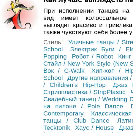
При исполнении танцев на
вид имеет колоссальное 
выглядит красиво и привлека
также чувствуют себя более 
Стиль:
Уличные танцы / Stre
School
Электрик Буги / Ele
Popping
Робот / Robot
Кинг 
Стайл / New York Style (New S
Вок / C-Walk
Хип-хоп / Hi
School
Другие направления /
/ Children's Hip-Hop
Джаз 
Стриппластика / StripPlastic
Свадебный танец / Wedding 
на пилоне / Pole Dance
Contemporary
Классическа
танцы / Club Dance
Лати
Tecktonik
Хаус / House
Джаз