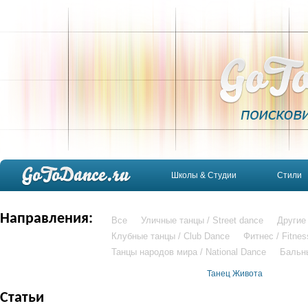
Школы & Студии
Стили
Направления:
Все
Уличные танцы / Street dance
Другие
Клубные танцы / Club Dance
Фитнес / Fitnes
Танцы народов мира / National Dance
Бальн
Танец Живота
Статьи