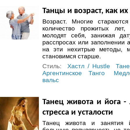
Танцы и возраст, как их
Возраст. Многие стараютс
количество прожитых лет,
молодят себя, занижая да
расспросах или заполнении а
на эти нехитрые методы, 
становимся старше.
Стиль:
Хастл / Hustle
Тане
Аргентинское Танго
Медл
вальс
Танец живота и йога -
стресса и усталости
Танец живота и занятия 
большую популярность не то