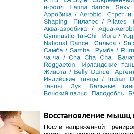
н-ролл
Latina dance
Sexy 
Аэробика / Aerobic
Стретчин
Shaping
Пилатес / Pilates
Аква-аэробика / Aqua-Aerobi
Gymnastic Tai-Chi
Йога / Yog
National Dance
Сальса / Sal
Самба / Samba
Румба / Ru
ча-ча / Cha Cha Cha
Бача
Reggaeton
Ирландские танц
Живота / Belly Dance
Арген
Индийские танцы / Indian 
танцы
Зук
Бальные тан
Венский вальс
Пасодобль
Б
Восстановление мышц 
После напряженной трениров
время для полного восстано