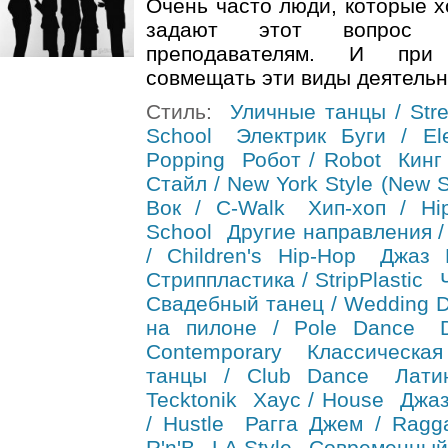
Очень часто люди, которые х
задают этот вопрос 
преподавателям. И при
совмещать эти виды деятельно
Стиль:
Уличные танцы / Stre
School
Электрик Буги / Ele
Popping
Робот / Robot
Кинг 
Стайл / New York Style (New S
Вок / C-Walk
Хип-хоп / Hi
School
Другие направления /
/ Children's Hip-Hop
Джаз 
Стриппластика / StripPlastic
Свадебный танец / Wedding 
на пилоне / Pole Dance
Contemporary
Классическа
танцы / Club Dance
Лати
Tecktonik
Хаус / House
Джаз
/ Hustle
Рагга Джем / Ragg
R'n'B
LA Style
Современный